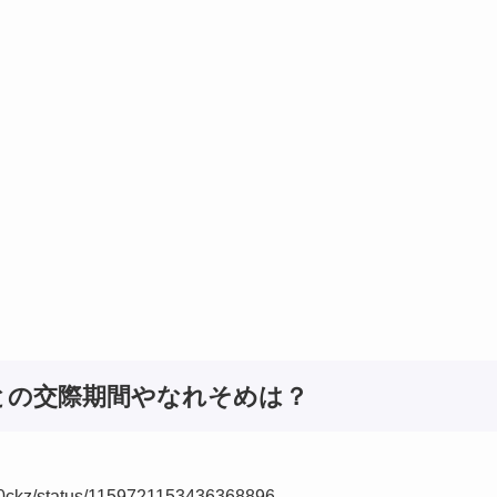
との交際期間やなれそめは？
0620ckz/status/1159721153436368896