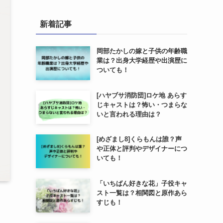
新着記事
岡部たかしの嫁と子供の年齢職
業は？出身大学経歴や出演歴に
ついても！
[ハヤブサ消防団]ロケ地 あらす
じキャストは？怖い・つまらな
いと言われる理由は？
[めざまし8]くらもんは誰？声
や正体と評判やデザイナーにつ
いても！
「いちばん好きな花」子役キャ
スト一覧は？相関図と原作あら
すじも！