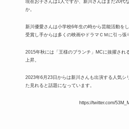
現在お子さんは1人ですが、新川さんはまだ20代
か。
新川優愛さんは小学校6年生の時から芸能活動をして
受賞し手からは多くの映画やドラマＣＭに引っ張
2015年秋には「王様のブランチ」MCに抜擢さ
上昇。
2023年6月23日からは新川さんも出演する人気
た見れると話題になっています。
https://twitter.com/53