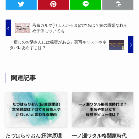
呂布カルマ(りょふかるま)の本名は？嫁の職業なれそ
め子供についても
「癒しのお隣さんには秘密がある」実写キャストやネ
タバレあらすじは？
関連記事
たづはらりおん(田津原理
一ノ瀬ワタル格闘家時代