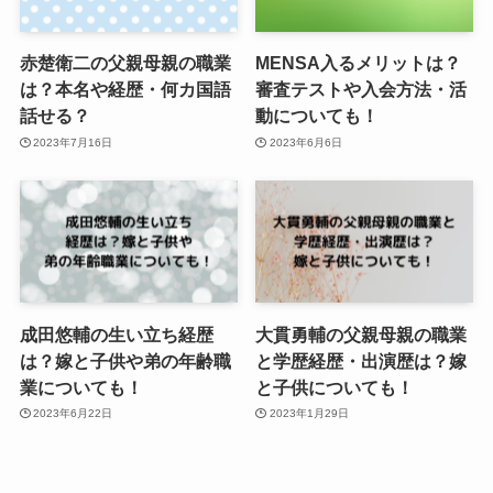
赤楚衛二の父親母親の職業
MENSA入るメリットは？
は？本名や経歴・何カ国語
審査テストや入会方法・活
話せる？
動についても！
2023年7月16日
2023年6月6日
成田悠輔の生い立ち経歴
大貫勇輔の父親母親の職業
は？嫁と子供や弟の年齢職
と学歴経歴・出演歴は？嫁
業についても！
と子供についても！
2023年6月22日
2023年1月29日