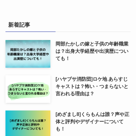
新着記事
岡部たかしの嫁と子供の年齢職業
は？出身大学経歴や出演歴につい
ても！
[ハヤブサ消防団]ロケ地 あらすじ
キャストは？怖い・つまらないと
言われる理由は？
[めざまし8]くらもんは誰？声や正
体と評判やデザイナーについて
も！