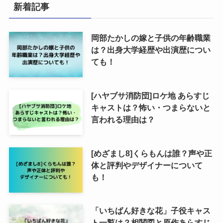
新着記事
岡部たかしの嫁と子供の年齢職業
は？出身大学経歴や出演歴につい
ても！
[ハヤブサ消防団]ロケ地 あらすじ
キャストは？怖い・つまらないと
言われる理由は？
[めざまし8]くらもんは誰？声や正
体と評判やデザイナーについて
も！
「いちばん好きな花」子役キャス
ト一覧は？相関図と原作あらすじ