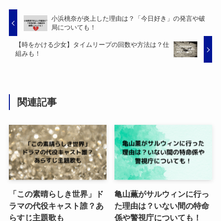
小浜桃奈が炎上した理由は？「今日好き」の発言や破
局についても！
【時をかける少女】タイムリープの回数や方法は？仕
組みも！
関連記事
「この素晴らしき世界」ド
亀山薫がサルウィンに行っ
ラマの代役キャスト誰？あ
た理由は？いない間の特命
らすじ主題歌も
係や警視庁についても！