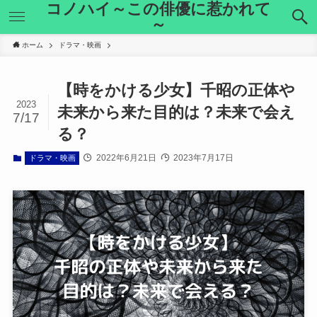
コノハイ～この俳優に惹かれて
～
ホーム
ドラマ・映画
【時をかける少女】千昭の正体や
2023
未来から来た目的は？未来で会え
7/17
る？
2022年6月21日
2023年7月17日
ドラマ・映画